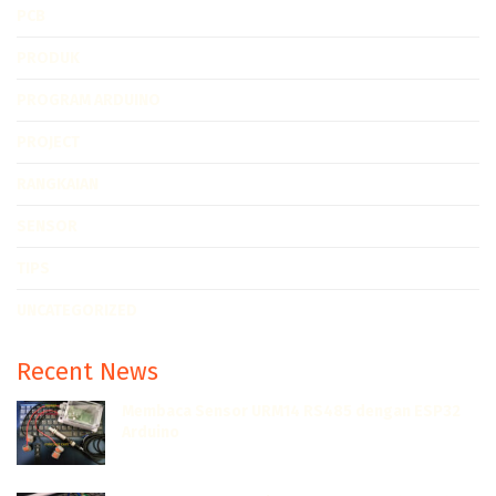
PCB
PRODUK
PROGRAM ARDUINO
PROJECT
RANGKAIAN
SENSOR
TIPS
UNCATEGORIZED
Recent News
Membaca Sensor URM14 RS485 dengan ESP32
Arduino
JULI 7, 2022