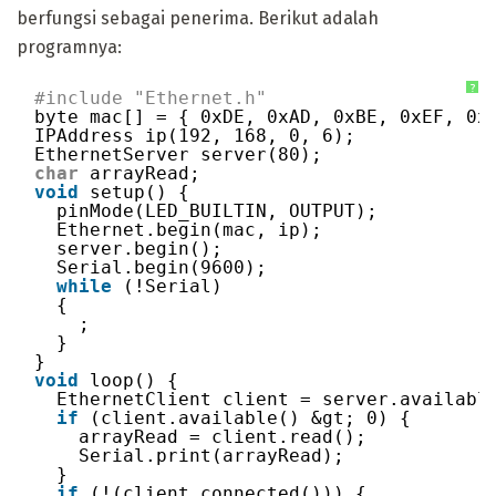
berfungsi sebagai penerima. Berikut adalah
programnya:
?
#include "Ethernet.h"
byte mac[] = { 0xDE, 0xAD, 0xBE, 0xEF, 0x
IPAddress ip(192, 168, 0, 6);
EthernetServer server(80);
char
arrayRead;
void
setup() {
pinMode(LED_BUILTIN, OUTPUT);
Ethernet.begin(mac, ip);
server.begin();
Serial.begin(9600);
while
(!Serial)
{
;
}
}
void
loop() {
EthernetClient client = server.availabl
if
(client.available() &gt; 0) {
arrayRead = client.read();
Serial.print(arrayRead);
}
if
(!(client.connected())) {