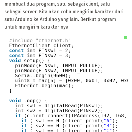
membuat dua program, satu sebagai client, satu
sebagai server. Kita akan coba mengirim karakter dari
satu Arduino ke Arduino yang lain. Berikut program
untuk mengirim karakter nya
?
#include "ethernet.h"
EthernetClient client;
const
int
PINsw1 = 2;
const
int
PINsw2 = 3;
void
setup() {
pinMode(PINsw1, INPUT_PULLUP);
pinMode(PINsw2, INPUT_PULLUP);
Serial.begin(9600);
uint8_t
mac[6] = {0x00, 0x01, 0x02, 0x0
Ethernet.begin(mac);
}
void
loop() {
int
sw1 = digitalRead(PINsw1);
int
sw2 = digitalRead(PINsw2);
if
(client.connect(IPAddress(192, 168, 
if
( sw1 == 0 )client.print(
"A"
);
if
( sw2 == 0 )client.print(
"B"
);
if
( sw1 == 1 )client.print(
"C"
);