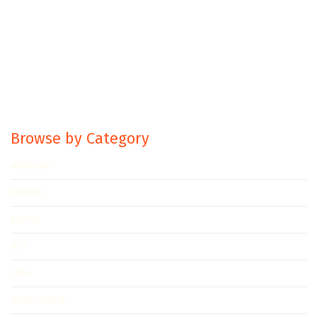
Browse by Category
ARDUINO
EBOOK
ESP32
IOT
JASA
KOMPONEN