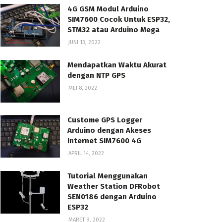
4G GSM Modul Arduino
SIM7600 Cocok Untuk ESP32,
STM32 atau Arduino Mega
JUNI 13, 2022
Mendapatkan Waktu Akurat
dengan NTP GPS
MEI 8, 2022
Custome GPS Logger
Arduino dengan Akeses
Internet SIM7600 4G
APRIL 14, 2022
Tutorial Menggunakan
Weather Station DFRobot
SEN0186 dengan Arduino
ESP32
MARET 9, 2022