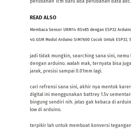
perubahan 1cm baru ada perubahan data adc
READ ALSO
Membaca Sensor URM14 RS485 dengan ESP32 Arduin
4G GSM Modul Arduino SIM7600 Cocok Untuk ESP32, 
jadi tidak mungkin, searching sana sini, nemu
dengan arduino. walah mak, ternyata bisa jug
jarak, presisi sampai 0.01mm lagi.
cari refrensi sana sini, akhir nya mentok kar
digital ini menggunakan battrey 1.5v sementara
bingung sendiri nih. jelas gak kebaca di ardui
low di arduino.
terpikir lah untuk membuat konversi tegangan 