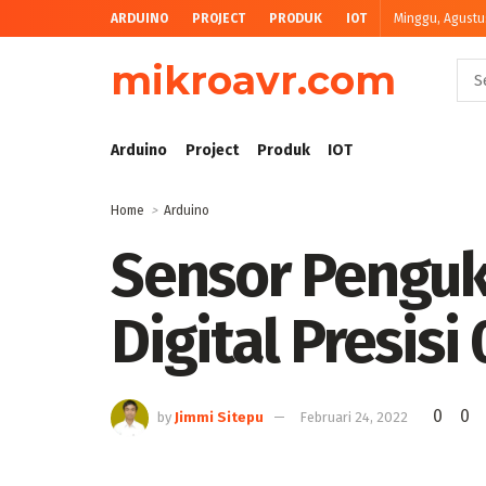
ARDUINO
PROJECT
PRODUK
IOT
Minggu, Agustu
mikroavr.com
Arduino
Project
Produk
IOT
Home
Arduino
Sensor Penguk
Digital Presis
0
0
by
Jimmi Sitepu
Februari 24, 2022