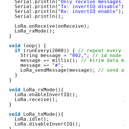
Serial.println(
"Only receive messages f
Serial.println(
"Tx: invertIQ disable"
);
Serial.println(
"Rx: invertIQ enable"
);
Serial.println();
LoRa.onReceive(onReceive);
LoRa_rxMode();
}
void
loop() {
if
(runEvery(2000)) { 
// repeat every 1
String message = 
"002,"
; 
// id node
message += millis(); 
// kirim data mi
message += 
"#"
;
LoRa_sendMessage(message); 
// send a 
}
}
void
LoRa_rxMode(){
LoRa.enableInvertIQ();                
/
LoRa.receive();                       
/
}
void
LoRa_txMode(){
LoRa.idle();                          
/
LoRa.disableInvertIQ();               
/
}