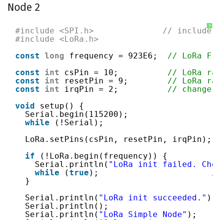
Node 2
?
#include <SPI.h>              // include 
#include <LoRa.h>
const
long
frequency = 923E6;  
// LoRa Fr
const
int
csPin = 10;          
// LoRa ra
const
int
resetPin = 9;        
// LoRa ra
const
int
irqPin = 2;          
// change 
void
setup() {
Serial.begin(115200);                  
while
(!Serial);
LoRa.setPins(csPin, resetPin, irqPin);
if
(!LoRa.begin(frequency)) {
Serial.println(
"LoRa init failed. Che
while
(
true
);                       
/
}
Serial.println(
"LoRa init succeeded."
);
Serial.println();
Serial.println(
"LoRa Simple Node"
);