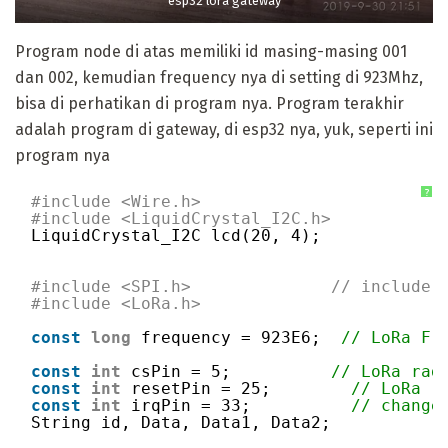
esp32 lora gateway
Program node di atas memiliki id masing-masing 001
dan 002, kemudian frequency nya di setting di 923Mhz,
bisa di perhatikan di program nya. Program terakhir
adalah program di gateway, di esp32 nya, yuk, seperti ini
program nya
?
#include <Wire.h> 
#include <LiquidCrystal_I2C.h>
LiquidCrystal_I2C lcd(20, 4);
#include <SPI.h>              // include 
#include <LoRa.h>
const
long
frequency = 923E6;  
// LoRa Fr
const
int
csPin = 5;          
// LoRa rad
const
int
resetPin = 25;        
// LoRa r
const
int
irqPin = 33;          
// change
String id, Data, Data1, Data2;