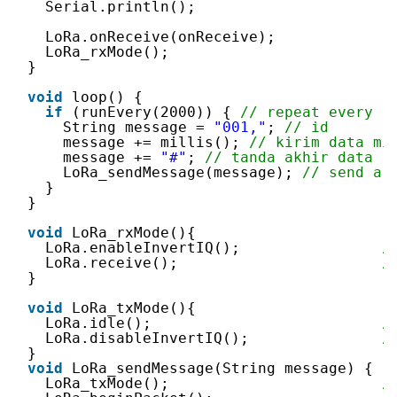
Serial.println();
LoRa.onReceive(onReceive);
LoRa_rxMode();
}
void
loop() {
if
(runEvery(2000)) { 
// repeat every 1
String message = 
"001,"
; 
// id
message += millis(); 
// kirim data mi
message += 
"#"
; 
// tanda akhir data
LoRa_sendMessage(message); 
// send a 
}
}
void
LoRa_rxMode(){
LoRa.enableInvertIQ();                
/
LoRa.receive();                       
/
}
void
LoRa_txMode(){
LoRa.idle();                          
/
LoRa.disableInvertIQ();               
/
}
void
LoRa_sendMessage(String message) {
LoRa_txMode();                        
/