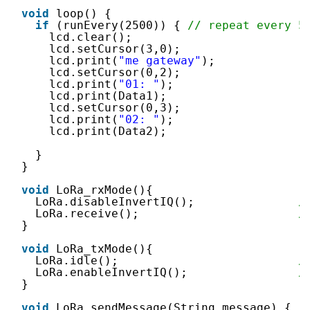
void
loop() {
if
(runEvery(2500)) { 
// repeat every 5
lcd.clear();
lcd.setCursor(3,0);
lcd.print(
"me gateway"
);
lcd.setCursor(0,2);
lcd.print(
"01: "
);
lcd.print(Data1);
lcd.setCursor(0,3);
lcd.print(
"02: "
);
lcd.print(Data2);
}
}
void
LoRa_rxMode(){
LoRa.disableInvertIQ();               
/
LoRa.receive();                       
/
}
void
LoRa_txMode(){
LoRa.idle();                          
/
LoRa.enableInvertIQ();                
/
}
void
LoRa_sendMessage(String message) {