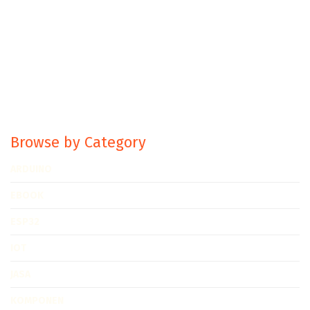
Browse by Category
ARDUINO
EBOOK
ESP32
IOT
JASA
KOMPONEN