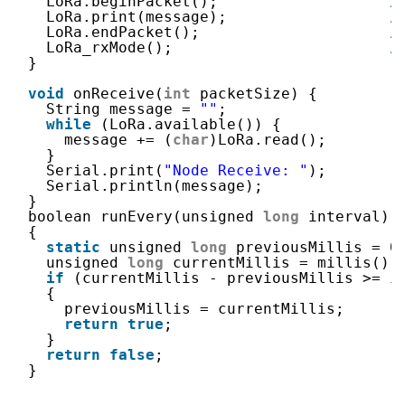
LoRa.beginPacket();                   
/
LoRa.print(message);                  
/
LoRa.endPacket();                     
/
LoRa_rxMode();                        
/
}
void
onReceive(
int
packetSize) {
String message = 
""
;
while
(LoRa.available()) {
message += (
char
)LoRa.read();
}
Serial.print(
"Node Receive: "
);
Serial.println(message);
}
boolean runEvery(unsigned 
long
interval)
{
static
unsigned 
long
previousMillis = 0
unsigned 
long
currentMillis = millis();
if
(currentMillis - previousMillis >= i
{
previousMillis = currentMillis;
return
true
;
}
return
false
;
}