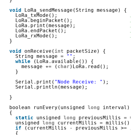
void
LoRa_sendMessage(String message) {
LoRa_txMode();                        
/
LoRa.beginPacket();                   
/
LoRa.print(message);                  
/
LoRa.endPacket();                     
/
LoRa_rxMode();                        
/
}
void
onReceive(
int
packetSize) {
String message = 
""
;
while
(LoRa.available()) {
message += (
char
)LoRa.read();
}
Serial.print(
"Node Receive: "
);
Serial.println(message);
}
boolean runEvery(unsigned 
long
interval)
{
static
unsigned 
long
previousMillis = 0
unsigned 
long
currentMillis = millis();
if
(currentMillis - previousMillis >= i
{