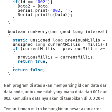
if
(id == 
"002"
){
Data2 = Data;
Serial.print(
"002, "
);
Serial.println(Data2);
}
}
boolean runEvery(unsigned 
long
interval)
{
static
unsigned 
long
previousMillis = 0
unsigned 
long
currentMillis = millis();
if
(currentMillis - previousMillis >= i
{
previousMillis = currentMillis;
return
true
;
}
return
false
;
}
Nah program di atas akan memparsing id dan data dari
data node, untuk memilah yang mana data dari 001 dan
002. Kemudian data nya akan di tampilkan di LCD 20×4.
Teman-teman mikro kemungkinan besar akan error