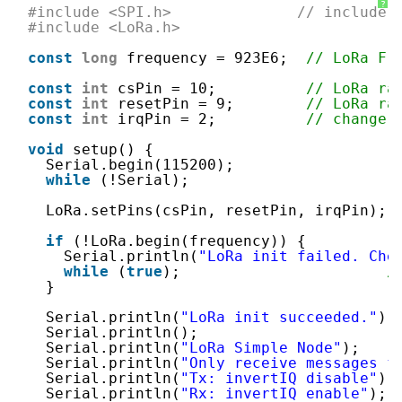
?
#include <SPI.h>              // include 
#include <LoRa.h>
const
long
frequency = 923E6;  
// LoRa Fr
const
int
csPin = 10;          
// LoRa ra
const
int
resetPin = 9;        
// LoRa ra
const
int
irqPin = 2;          
// change 
void
setup() {
Serial.begin(115200);                  
while
(!Serial);
LoRa.setPins(csPin, resetPin, irqPin);
if
(!LoRa.begin(frequency)) {
Serial.println(
"LoRa init failed. Che
while
(
true
);                       
/
}
Serial.println(
"LoRa init succeeded."
);
Serial.println();
Serial.println(
"LoRa Simple Node"
);
Serial.println(
"Only receive messages f
Serial.println(
"Tx: invertIQ disable"
);
Serial.println(
"Rx: invertIQ enable"
);