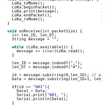
LoRa_txMode();                        
/
LoRa.beginPacket();                   
/
LoRa.print(message);                  
/
LoRa.endPacket();                     
/
LoRa_rxMode();                        
/
}
void
onReceive(
int
packetSize) {
int
len_ID, len_DT;
String message = 
""
;
while
(LoRa.available()) {
message += (
char
)LoRa.read();
}
len_ID = message.indexOf(
","
);
len_DT = message.indexOf(
"#"
);
id = message.substring(0,len_ID); 
// pa
Data = message.substring(len_ID+1, len_
if
(id == 
"001"
){ 
Data1 = Data;
Serial.print(
"001, "
);
Serial.println(Data1);
}