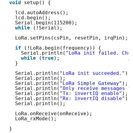
void
setup() {
lcd.autoAddress();
lcd.begin();
Serial.begin(115200);                  
while
(!Serial);
LoRa.setPins(csPin, resetPin, irqPin);
if
(!LoRa.begin(frequency)) {
Serial.println(
"LoRa init failed. Che
while
(
true
);                       
/
}
Serial.println(
"LoRa init succeeded."
);
Serial.println();
Serial.println(
"LoRa Simple Gateway"
);
Serial.println(
"Only receive messages f
Serial.println(
"Tx: invertIQ enable"
);
Serial.println(
"Rx: invertIQ disable"
);
Serial.println();
LoRa.onReceive(onReceive);
LoRa_rxMode();
}