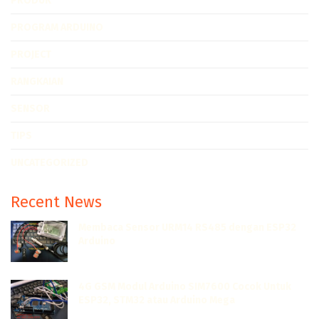
PRODUK
PROGRAM ARDUINO
PROJECT
RANGKAIAN
SENSOR
TIPS
UNCATEGORIZED
Recent News
Membaca Sensor URM14 RS485 dengan ESP32
Arduino
JULI 7, 2022
4G GSM Modul Arduino SIM7600 Cocok Untuk
ESP32, STM32 atau Arduino Mega
JUNI 13, 2022