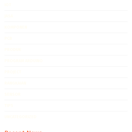
IOT
JASA
KOMPONEN
PCB
PRODUK
PROGRAM ARDUINO
PROJECT
RANGKAIAN
SENSOR
TIPS
UNCATEGORIZED