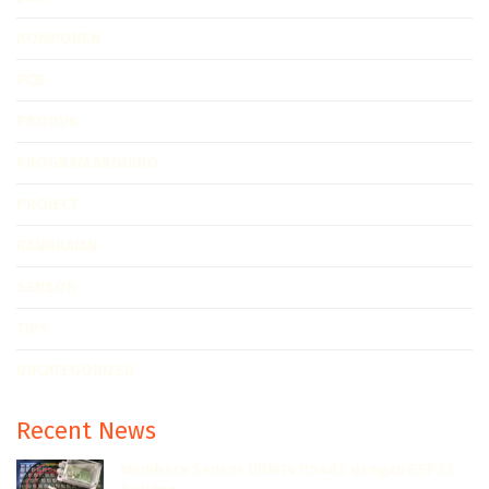
KOMPONEN
PCB
PRODUK
PROGRAM ARDUINO
PROJECT
RANGKAIAN
SENSOR
TIPS
UNCATEGORIZED
Recent News
Membaca Sensor URM14 RS485 dengan ESP32