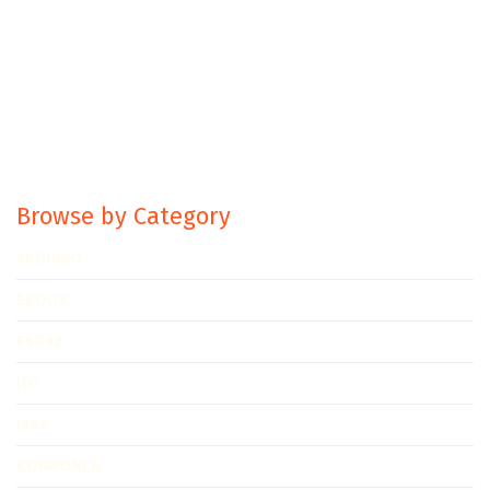
Browse by Category
ARDUINO
EBOOK
ESP32
IOT
JASA
KOMPONEN