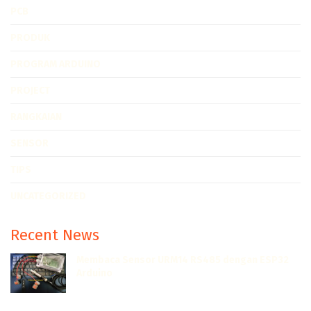
PCB
PRODUK
PROGRAM ARDUINO
PROJECT
RANGKAIAN
SENSOR
TIPS
UNCATEGORIZED
Recent News
Membaca Sensor URM14 RS485 dengan ESP32
Arduino
JULI 7, 2022