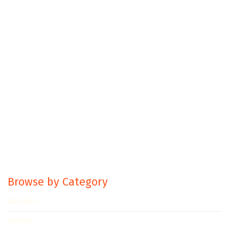
Browse by Category
ARDUINO
EBOOK