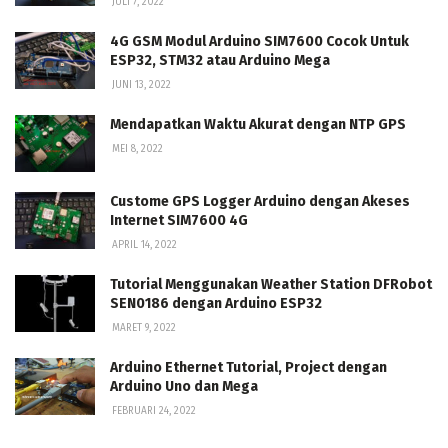
JULI 7, 2022
4G GSM Modul Arduino SIM7600 Cocok Untuk
ESP32, STM32 atau Arduino Mega
JUNI 13, 2022
Mendapatkan Waktu Akurat dengan NTP GPS
MEI 8, 2022
Custome GPS Logger Arduino dengan Akeses
Internet SIM7600 4G
APRIL 14, 2022
Tutorial Menggunakan Weather Station DFRobot
SEN0186 dengan Arduino ESP32
MARET 9, 2022
Arduino Ethernet Tutorial, Project dengan
Arduino Uno dan Mega
FEBRUARI 24, 2022