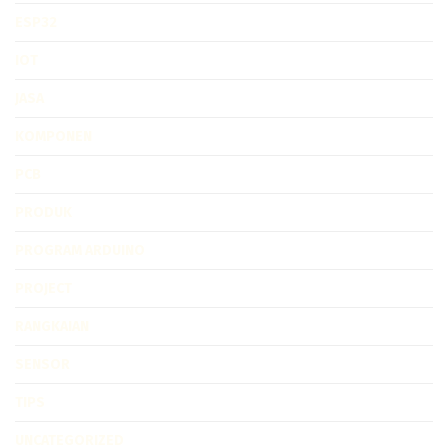
ESP32
IOT
JASA
KOMPONEN
PCB
PRODUK
PROGRAM ARDUINO
PROJECT
RANGKAIAN
SENSOR
TIPS
UNCATEGORIZED