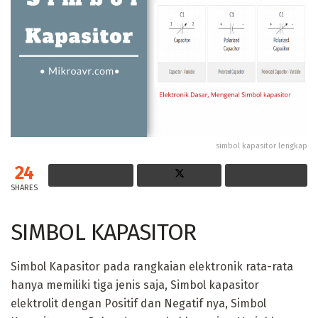
simbol kapasitor lengkap
24
SHARES
SIMBOL KAPASITOR
Simbol Kapasitor pada rangkaian elektronik rata-rata
hanya memiliki tiga jenis saja, Simbol kapasitor
elektrolit dengan Positif dan Negatif nya, Simbol