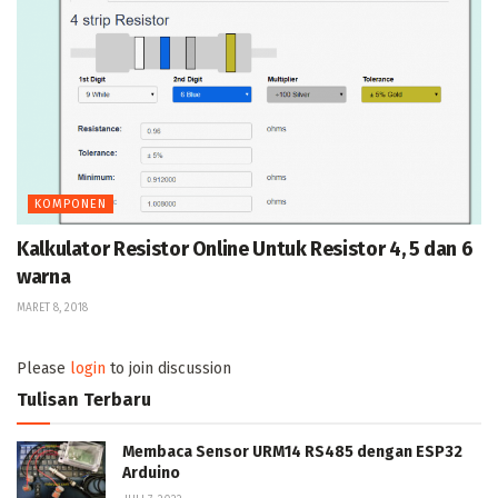
KOMPONEN
Kalkulator Resistor Online Untuk Resistor 4, 5 dan 6
warna
MARET 8, 2018
Please
login
to join discussion
Tulisan Terbaru
Membaca Sensor URM14 RS485 dengan ESP32
Arduino