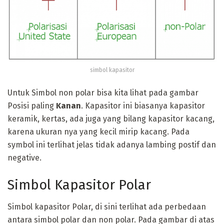
simbol kapasitor
Untuk Simbol non polar bisa kita lihat pada gambar
Posisi paling
Kanan
. Kapasitor ini biasanya kapasitor
keramik, kertas, ada juga yang bilang kapasitor kacang,
karena ukuran nya yang kecil mirip kacang. Pada
symbol ini terlihat jelas tidak adanya lambing postif dan
negative.
Simbol Kapasitor Polar
Simbol kapasitor Polar, di sini terlihat ada perbedaan
antara simbol polar dan non polar. Pada gambar di atas