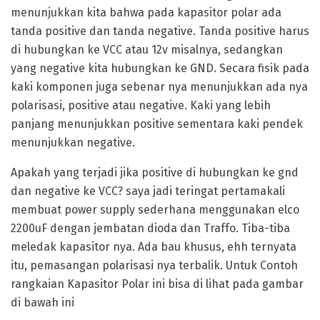
menunjukkan kita bahwa pada kapasitor polar ada
tanda positive dan tanda negative. Tanda positive harus
di hubungkan ke VCC atau 12v misalnya, sedangkan
yang negative kita hubungkan ke GND. Secara fisik pada
kaki komponen juga sebenar nya menunjukkan ada nya
polarisasi, positive atau negative. Kaki yang lebih
panjang menunjukkan positive sementara kaki pendek
menunjukkan negative.
Apakah yang terjadi jika positive di hubungkan ke gnd
dan negative ke VCC? saya jadi teringat pertamakali
membuat power supply sederhana menggunakan elco
2200uF dengan jembatan dioda dan Traffo. Tiba-tiba
meledak kapasitor nya. Ada bau khusus, ehh ternyata
itu, pemasangan polarisasi nya terbalik. Untuk Contoh
rangkaian Kapasitor Polar ini bisa di lihat pada gambar
di bawah ini