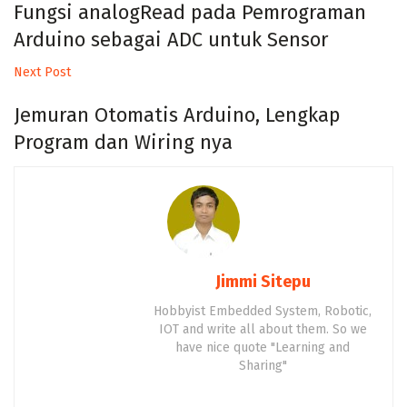
Fungsi analogRead pada Pemrograman
Arduino sebagai ADC untuk Sensor
Next Post
Jemuran Otomatis Arduino, Lengkap
Program dan Wiring nya
Jimmi Sitepu
Hobbyist Embedded System, Robotic,
IOT and write all about them. So we
have nice quote "Learning and
Sharing"