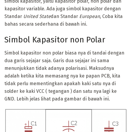
simbol kapasitor, yaitu kapasitor polar, non polar dan
kapasitor variable. Ada juga simbol kapasitor dengan
Standar
United State
dan Standar
European,
Coba kita
bahas secara sederhana di bawah ini.
Simbol Kapasitor non Polar
Simbol kapasitor non polar biasa nya di tandai dengan
dua garis sejajar saja. Garis dua sejajar ini sama
menunjukkan tidak adanya polarisasi. Maksudnya
adalah ketika kita memasang nya ke papan PCB, kita
tidak perlu mementingkan apakah kaki satu nya di
solder ke kaki VCC ( tegangan ) dan satu nya lagi ke
GND. Lebih jelas lihat pada gambar di bawah ini.