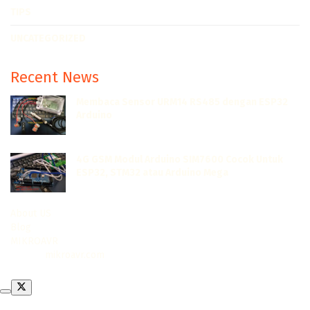
TIPS
UNCATEGORIZED
Recent News
Membaca Sensor URM14 RS485 dengan ESP32
Arduino
JULI 7, 2022
4G GSM Modul Arduino SIM7600 Cocok Untuk
ESP32, STM32 atau Arduino Mega
JUNI 13, 2022
About US
Blog
MIKROAVR
© 2020
mikroavr.com
- Learning and sharing
.